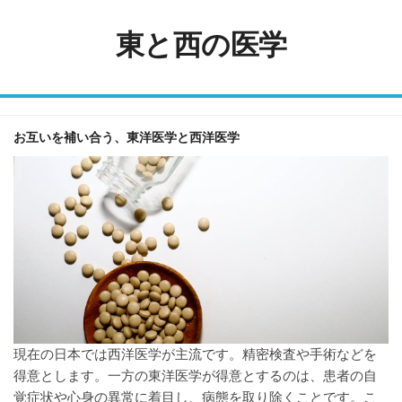
Skip
to
東と西の医学
content
お互いを補い合う、東洋医学と西洋医学
現在の日本では西洋医学が主流です。精密検査や手術などを
得意とします。一方の東洋医学が得意とするのは、患者の自
覚症状や心身の異常に着目し、病態を取り除くことです。こ