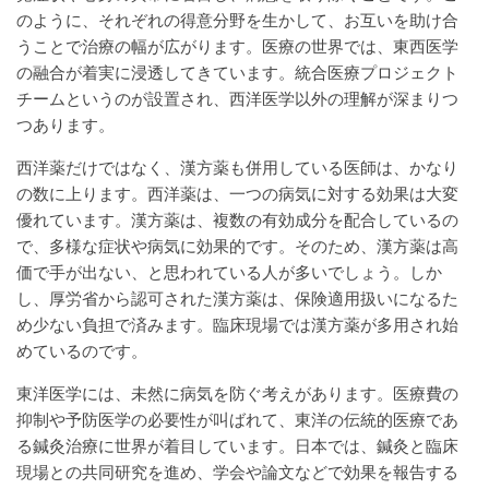
のように、それぞれの得意分野を生かして、お互いを助け合
うことで治療の幅が広がります。医療の世界では、東西医学
の融合が着実に浸透してきています。統合医療プロジェクト
チームというのが設置され、西洋医学以外の理解が深まりつ
つあります。
西洋薬だけではなく、漢方薬も併用している医師は、かなり
の数に上ります。西洋薬は、一つの病気に対する効果は大変
優れています。漢方薬は、複数の有効成分を配合しているの
で、多様な症状や病気に効果的です。そのため、漢方薬は高
価で手が出ない、と思われている人が多いでしょう。しか
し、厚労省から認可された漢方薬は、保険適用扱いになるた
め少ない負担で済みます。臨床現場では漢方薬が多用され始
めているのです。
東洋医学には、未然に病気を防ぐ考えがあります。医療費の
抑制や予防医学の必要性が叫ばれて、東洋の伝統的医療であ
る鍼灸治療に世界が着目しています。日本では、鍼灸と臨床
現場との共同研究を進め、学会や論文などで効果を報告する